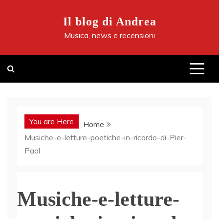
Skip
to
Il blog di Andrea
content
Musica, news e recensioni
You are Here
Home
Musiche-e-letture-poetiche-in-ricordo-di-Pier-
Paol
Musiche-e-letture-