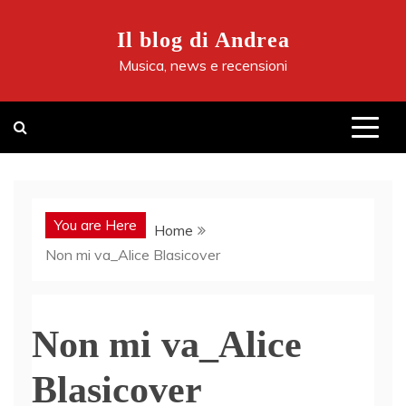
Skip
to
Il blog di Andrea
content
Musica, news e recensioni
You are Here
Home
Non mi va_Alice Blasicover
Non mi va_Alice
Blasicover