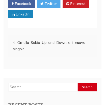
Facebook
Twitter
Pinterest
Linkedin
Post
Ornella-Sabia-Up-and-Down-e-il-nuovo-
singolo
navigation
Search
for:
RECENT POSTS