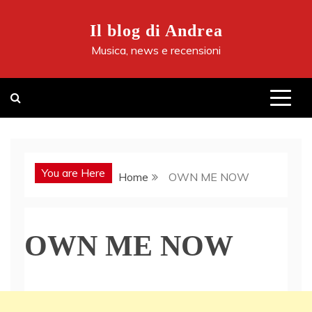
Skip
to
Il blog di Andrea
content
Musica, news e recensioni
You are Here
Home
OWN ME NOW
OWN ME NOW