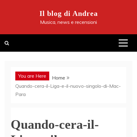
Skip
to
Il blog di Andrea
content
Musica, news e recensioni
You are Here
Home
Quando-cera-il-Liga-e-il-nuovo-singolo-di-Mac-
Para
Quando-cera-il-