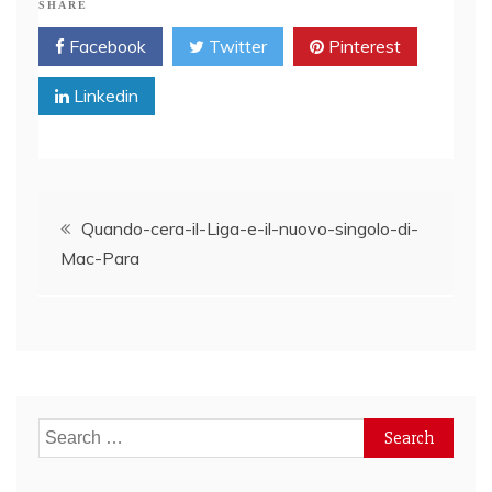
SHARE
Facebook
Twitter
Pinterest
Linkedin
Post
Quando-cera-il-Liga-e-il-nuovo-singolo-di-
Mac-Para
navigation
Search
for: