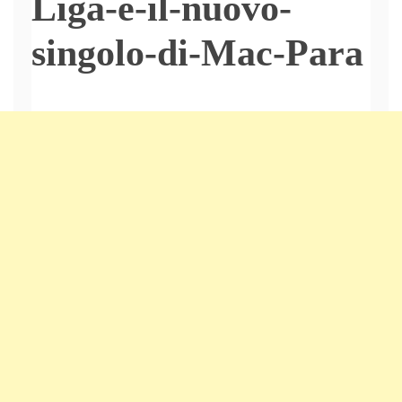
Liga-e-il-nuovo-
singolo-di-Mac-Para