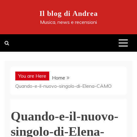
Skip
to
Il blog di Andrea
content
Musica, news e recensioni
You are Here
Home
Quando-e-il-nuovo-singolo-di-Elena-CAMO
Quando-e-il-nuovo-
singolo-di-Elena-