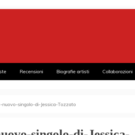
iste
Recensioni
Biografie artisti
Collaborazioni
-nuovo-singolo-di-Jessica-Tozzato
uovo-singolo-di-Jessica-