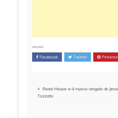
SHARE
Facebook
Twitter
Pinteres
Post
Road-House-e-il-nuovo-singolo-di-Jess
Tozzato
navigation