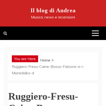
Skip
to
Il blog di Andrea
content
Musica, news e recensioni
You are Here
Home
Ruggiero-Fresu-Caine-Bosso-Falzone-e-i-
Munedaiko-d
Ruggiero-Fresu-