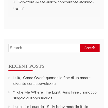
Post
Salvatore-Mete-unico-concorrente-italiano-
tra-i-fi
navigation
Search
for:
RECENT POSTS
Lulù, “Game Over”: quando la fine di un amore
diventa consapevolezza
“Take Me Where The Light Runs Free”, l’ipnotico
singolo di Khrys Kloudz
Luna lei mi guarda”: Selly baby modella Italia