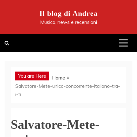
Skip
to
Il blog di Andrea
content
Musica, news e recensioni
You are Here
Home
Salvatore-Mete-unico-concorrente-italiano-tra-
i-fi
Salvatore-Mete-