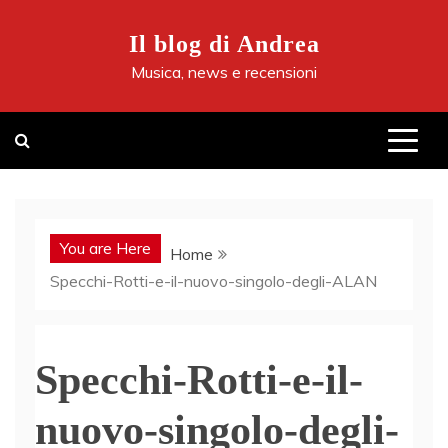
Skip
to
Il blog di Andrea
content
Musica, news e recensioni
You are Here
Home
Specchi-Rotti-e-il-nuovo-singolo-degli-ALAN
Specchi-Rotti-e-il-
nuovo-singolo-degli-