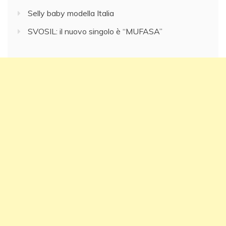
Selly baby modella Italia
SVOSIL: il nuovo singolo è “MUFASA”