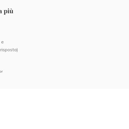
a più
 e
 risposta)
or