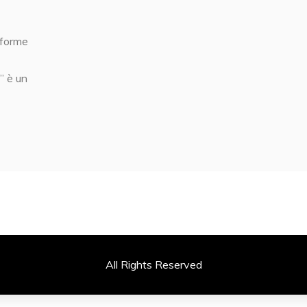
aforme
” è un
All Rights Reserved