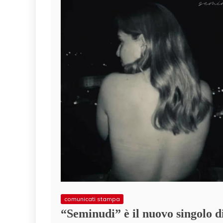
comunicati stampa
“Seminudi” è il nuovo singolo 