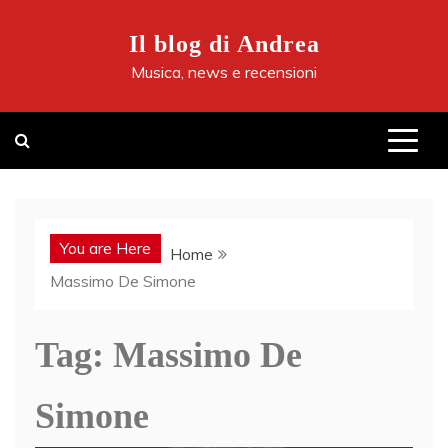
Skip
to
Il blog di Andrea
content
Musica, news e recensioni
You are Here
Home
Massimo De Simone
Tag:
Massimo De
Simone