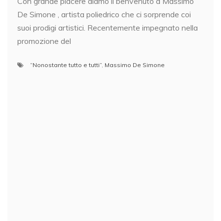
Con grande piacere diamo il benvenuto a Massimo
De Simone , artista poliedrico che ci sorprende coi
suoi prodigi artistici. Recentemente impegnato nella
promozione del
“Nonostante tutto e tutti”
,
Massimo De Simone