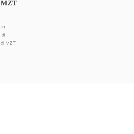
di MZT
 in
 di
 di MZT.