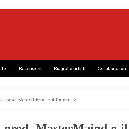
iste
Recensioni
Biografie artisti
Collaborazioni
it-prod.-MasterMaind-e-il-tormenton
-prod.-MasterMaind-e-il