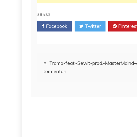
SHARE
Facebook
Twitter
Pinteres
Post
Tramo-feat.-Sewit-prod.-MasterMaind-e
tormenton
navigation