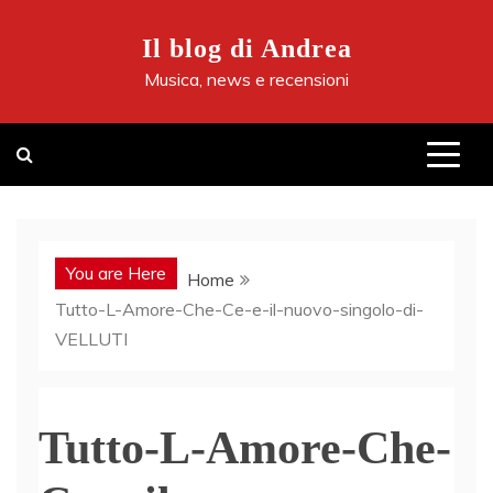
Skip
to
Il blog di Andrea
content
Musica, news e recensioni
You are Here
Home
Tutto-L-Amore-Che-Ce-e-il-nuovo-singolo-di-
VELLUTI
Tutto-L-Amore-Che-