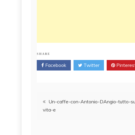
SHARE
Facebook
Twitter
Pinteres
Post
Un-caffe-con-Antonio-DAngio-tutto-su
vita-e
navigation