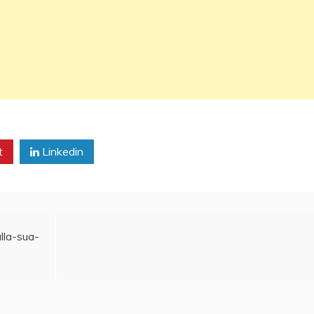
t
Linkedin
lla-sua-