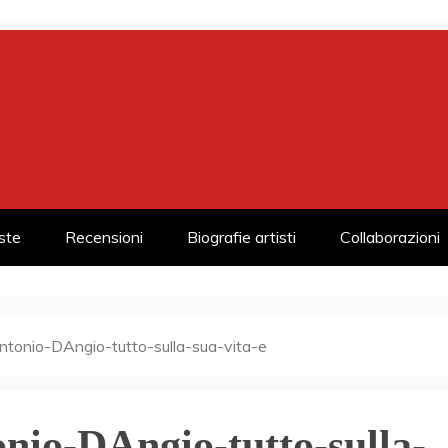
iste
Recensioni
Biografie artisti
Collaborazioni
tonio-DAngio-tutto-sulla-sua-vita-e
nio-DAngio-tutto-sulla-