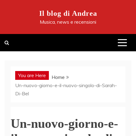
Skip
to
Il blog di Andrea
content
Musica, news e recensioni
You are Here
Home
Un-nuovo-giorno-e-il-nuovo-singolo-di-Sarah-
Di-Bel
Un-nuovo-giorno-e-