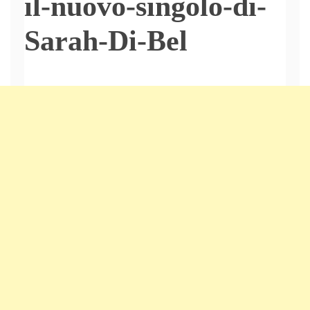
il-nuovo-singolo-di-
Sarah-Di-Bel