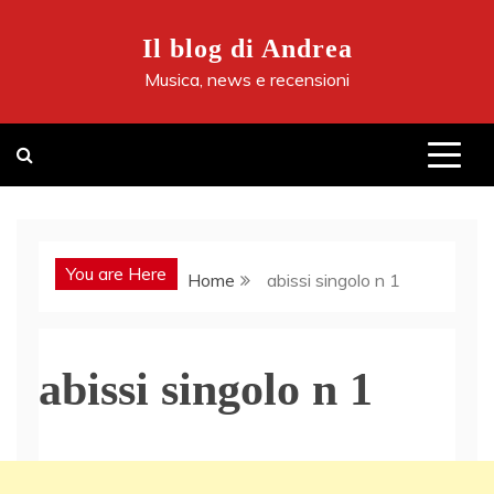
Skip
to
Il blog di Andrea
content
Musica, news e recensioni
You are Here
Home
abissi singolo n 1
abissi singolo n 1