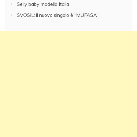
Selly baby modella Italia
SVOSIL: il nuovo singolo è “MUFASA”