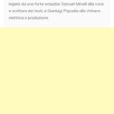
legate da una forte empatia: Samuel Minelli alla voce
e scrittura dei testi, e Gianluigi Papadia alla chitarra
elettrica e produzione.