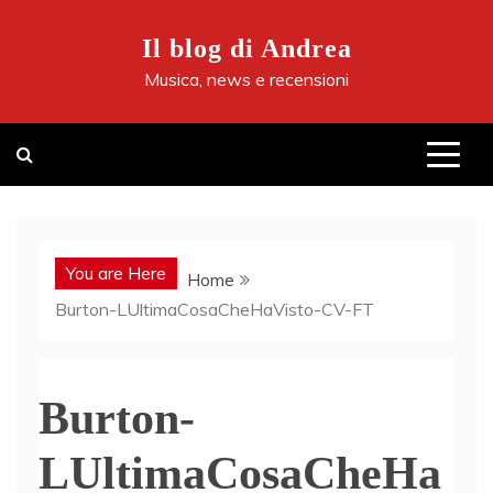
Skip
to
Il blog di Andrea
content
Musica, news e recensioni
You are Here
Home
Burton-LUltimaCosaCheHaVisto-CV-FT
Burton-
LUltimaCosaCheHa