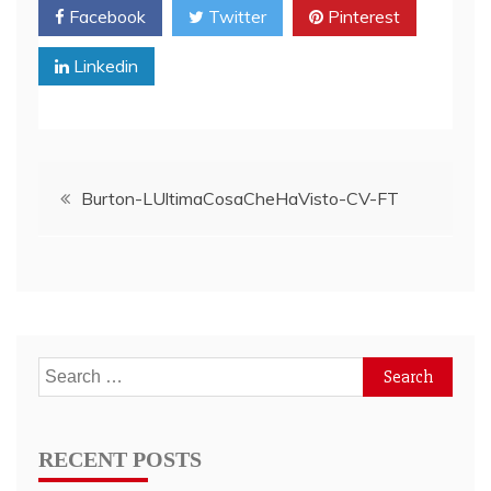
Facebook
Twitter
Pinterest
Linkedin
Post
Burton-LUltimaCosaCheHaVisto-CV-FT
navigation
Search
for:
RECENT POSTS