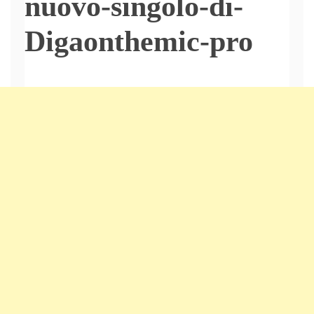
nuovo-singolo-di-
Digaonthemic-pro