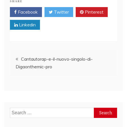
SHARE
Facebook
Twitter
Pinterest
Linkedin
Post
Cantautorap-e-il-nuovo-singolo-di-
Digaonthemic-pro
navigation
Search
for: