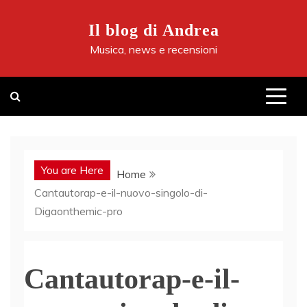
Skip
to
Il blog di Andrea
content
Musica, news e recensioni
You are Here
Home
Cantautorap-e-il-nuovo-singolo-di-
Digaonthemic-pro
Cantautorap-e-il-