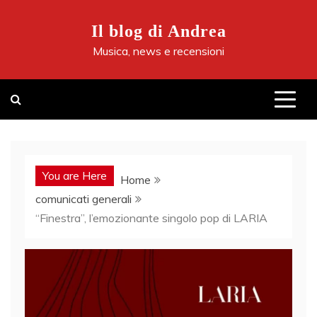
Skip
to
Il blog di Andrea
content
Musica, news e recensioni
You are Here
Home
comunicati generali
“Finestra”, l’emozionante singolo pop di LARIA