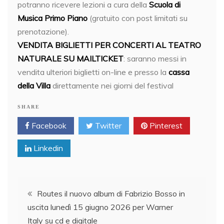
potranno ricevere lezioni a cura della
Scuola di
Musica Primo Piano
(gratuito con post limitati su
prenotazione).
VENDITA BIGLIETTI PER CONCERTI AL TEATRO
NATURALE SU MAILTICKET
: saranno messi in
vendita ulteriori biglietti on-line e presso la
cassa
della Villa
direttamente nei giorni del festival
SHARE
Facebook
Twitter
Pinterest
Linkedin
Post
Routes il nuovo album di Fabrizio Bosso in
uscita lunedì 15 giugno 2026 per Warner
navigation
Italy su cd e digitale