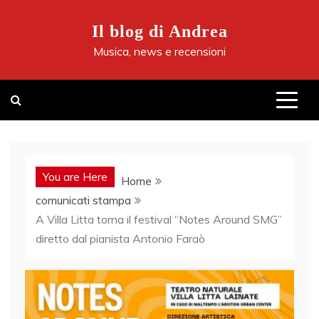
Skip
to
Il blog di Andrea
content
Musica, news e recensioni
You are Here
Home
comunicati stampa
A Villa Litta torna il festival “Notes Around SMG”
diretto dal pianista Antonio Faraò