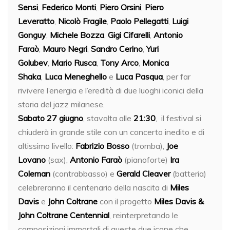
Sensi
,
Federico Monti
,
Piero Orsini
,
Piero
Leveratto
,
Nicolò Fragile
,
Paolo Pellegatti
,
Luigi
Gonguy
,
Michele Bozza
,
Gigi Cifarelli
,
Antonio
Faraò
,
Mauro Negri
,
Sandro Cerino
,
Yuri
Golubev
,
Mario Rusca
,
Tony Arco
,
Monica
Shaka
,
Luca Meneghello
e
Luca Pasqua
, per far
rivivere l’energia e l’eredità di due luoghi iconici della
storia del jazz milanese.
Sabato 27 giugno
, stavolta alle
21:30
, il festival si
chiuderà in grande stile con un concerto inedito e di
altissimo livello:
Fabrizio Bosso
(tromba),
Joe
Lovano
(sax),
Antonio Faraò
(pianoforte)
Ira
Coleman
(contrabbasso) e
Gerald Cleaver
(batteria)
celebreranno il centenario della nascita di
Miles
Davis
e
John Coltrane
con il progetto
Miles Davis &
John Coltrane Centennial
, reinterpretando le
composizioni immortali di queste due icone che