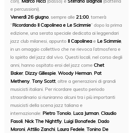
cori),
Marco Ricci
(basso) e
Stefano Bagnoli
(batteria
e percussioni).
Venerdì 26 giugno
, sempre alle
21:00
, tornerà
“
Ricordando Il Capolinea e Le Scimmie
” dopo la prima
edizione, una serata speciale dedicata ai leggendari
jazz club milanesi, appunto
Il
Capolinea
e
Le Scimmie
,
in un omaggio collettivo che ne rievoca l’atmosfera e
lo spirito del jazz dal vivo. Questi locali, nel corso degli
anni, hanno ospitato eroi del jazz come
Chet
Baker
,
Dizzy Gillespie
,
Woody Herman
,
Pat
Metheny
,
Tony Scott
, oltre a generazioni di grandi
musicisti italiani. Per ricordare questo periodo
straordinario si riuniranno alcuni tra i più importanti
musicisti della scena jazz taliana e
internazionale:
Pietro Tonolo
,
Luca Jurman
,
Claudio
Fasoli
,
Nick The Nightfly
,
Luigi Bonafede
,
Dado
Moroni
,
Attilio Zanchi
,
Laura Fedele
,
Tonino De