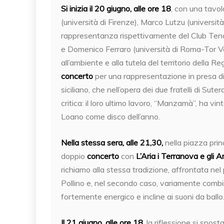
Si inizia il 20 giugno, alle ore 18
, con una tavo
(università di Firenze), Marco Lutzu (università d
rappresentanza rispettivamente del Club Tenco
e Domenico Ferraro (università di Roma-Tor Ve
all’ambiente e alla tutela del territorio della R
concerto
per una rappresentazione in presa di
siciliano, che nell’opera dei due fratelli di S
critica: il loro ultimo lavoro, “Manzamà”, ha v
Loano come disco dell’anno.
Nella stessa sera, alle 21,30,
nella piazza prin
doppio
concerto
con
L’Aria i Terranova e gli 
richiamo alla stessa tradizione, affrontata nel 
Pollino e, nel secondo caso, variamente combin
fortemente energico e incline ai suoni da ballo
Il 21 giugno, alle ore 18,
la riflessione si spost