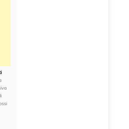
i
a
siva
i
ossi