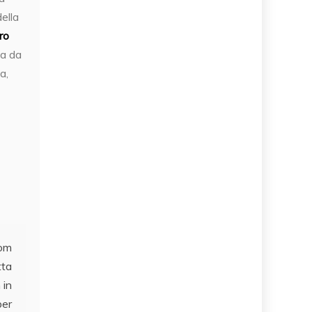
ella
ro
va da
a,
dom
tta
 in
per