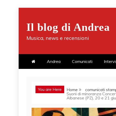
Skip
to
Il blog di Andrea
content
Musica, news e recensioni
Andrea
Comunicati
Interv
You are Here
Home
comunicati stam
Suoni di minoranza Concerti
Albanese (PZ), 20 e 21 g