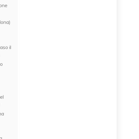
none
lona)
aso il
a
io
el
l
ma
sa