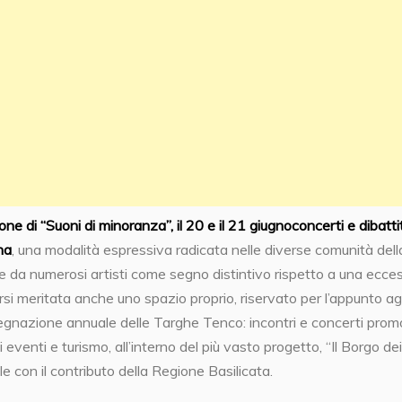
e di “Suoni di minoranza”, il 20 e il 21 giugno
concerti e dibattit
na
, una modalità espressiva radicata nelle diverse comunità dell
e da numerosi artisti come segno distintivo rispetto a una ecce
si meritata anche uno spazio proprio, riservato per l’appunto agl
assegnazione annuale delle Targhe Tenco: incontri e concerti prom
i eventi e turismo, all’interno del più vasto progetto, “Il Borgo dei
e con il contributo della Regione Basilicata.