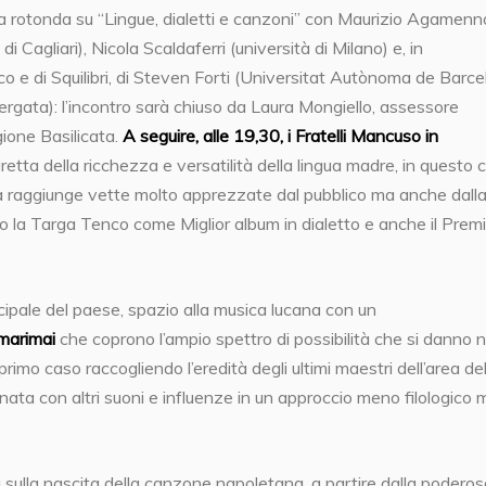
la rotonda su “Lingue, dialetti e canzoni” con Maurizio Agamen
i Cagliari), Nicola Scaldaferri (università di Milano) e, in
 e di Squilibri, di Steven Forti (Universitat Autònoma de Barce
rgata): l’incontro sarà chiuso da Laura Mongiello, assessore
egione Basilicata.
A seguire, alle 19,30, i Fratelli Mancuso in
retta della
ricchezza e versatilità della lingua madre, in questo c
utera raggiunge vette molto apprezzate dal pubblico ma anche dall
into la Targa Tenco come Miglior album in dialetto e anche il Prem
cipale del paese, spazio alla musica lucana con un
Amarimai
che coprono l’ampio spettro di possibilità che si danno n
primo caso raccogliendo l’eredità degli ultimi maestri dell’area de
ata con altri suoni e influenze in un approccio meno filologico 
.
a sulla nascita della canzone napoletana, a partire dalla podero