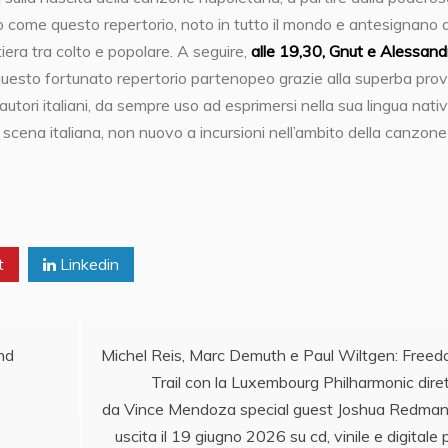
o come questo repertorio, noto in tutto il mondo e antesignano d
iera tra colto e popolare. A seguire,
alle 19,30, Gnut e Alessand
 questo fortunato repertorio partenopeo grazie alla superba pro
tautori italiani, da sempre uso ad esprimersi nella sua lingua nativ
a scena italiana, non nuovo a incursioni nell’ambito della canzone
t
Linkedin
und
Michel Reis, Marc Demuth e Paul Wiltgen: Free
Trail con la Luxembourg Philharmonic dire
da Vince Mendoza special guest Joshua Redman
uscita il 19 giugno 2026 su cd, vinile e digitale 