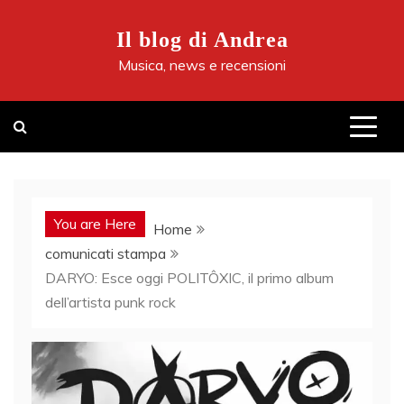
Skip
to
Il blog di Andrea
content
Musica, news e recensioni
You are Here
Home
comunicati stampa
DARYO: Esce oggi POLITÔXIC, il primo album
dell’artista punk rock