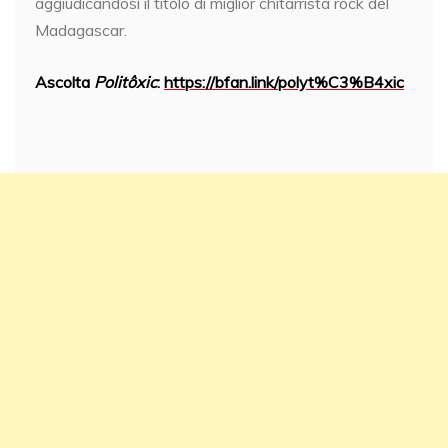
aggiudicandosi il titolo di miglior chitarrista rock del
Madagascar.
Ascolta
Politôxic
:
https://bfan.link/polyt%C3%B4xic