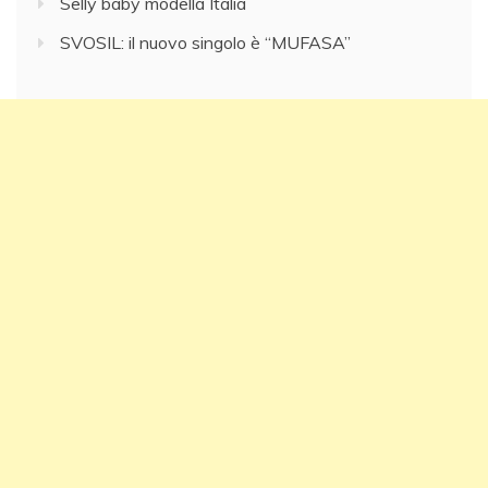
Selly baby modella Italia
SVOSIL: il nuovo singolo è “MUFASA”