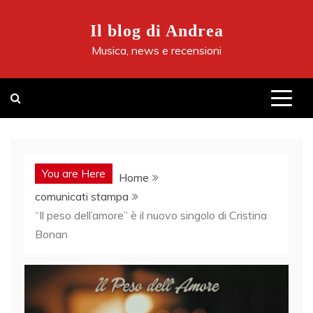
Skip
to
Il blog di Andrea
content
Musica, news e recensioni
You are Here
Home
comunicati stampa
“Il peso dell’amore” è il nuovo singolo di Cristina
Bonan