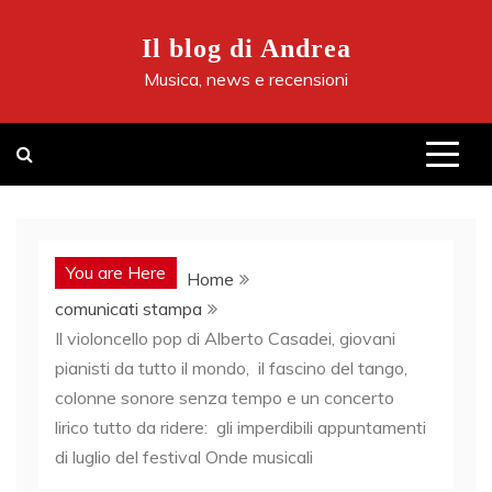
Skip
to
Il blog di Andrea
content
Musica, news e recensioni
You are Here
Home
comunicati stampa
Il violoncello pop di Alberto Casadei, giovani
pianisti da tutto il mondo, il fascino del tango,
colonne sonore senza tempo e un concerto
lirico tutto da ridere: gli imperdibili appuntamenti
di luglio del festival Onde musicali