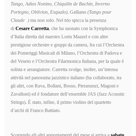
Tango, Adios Nonino, Chiquilin de Bachin, Inverno
Portegno, Oblivion, Esqualo
)
, Galliano
(
Tango pour
Claude
)
ma non solo. Nel trio spicca la presenza
di
Cesare Carretta
, che ha suonato con la Symphonica
d’Italia diretta dal maestro Lorin Maazel e con altre
prestigiose orchestre e gruppi da camera, fra cui l’Orchestra
dei Pomeriggi Musicali di Milano, l’Orchestra di Padova e
del Veneto e l’Orchestra Filarmonica Italiana, per la quale è
solista e arrangiatore. Carretta svolge, inoltre, un’intensa
attività nel panorama jazzistico italiano (ha collaborato, tra
gli altri, con Rava, Bollani, Bosso, Pieranunzi, Magoni e
Zavalloni) ed è fondatore dell’ensemble JAS (Jazz Acoustic
Strings). È stato, infine, il primo violino del quartetto
d’archi di Franco Battiato.
Scorrendo gli altri appuntamenti del mese si arriva a
sabato