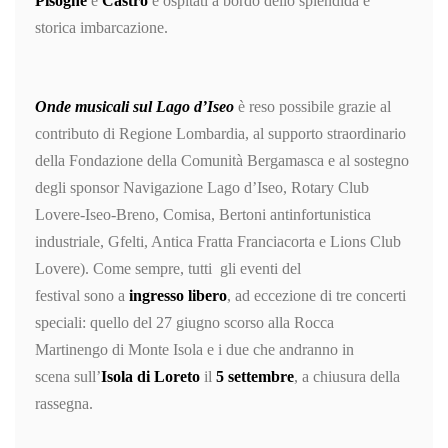
Pisogne
e
Castro
e ospitati a bordo dello splendida e
storica imbarcazione.
Onde musicali sul Lago d’Iseo
è reso possibile grazie al
contributo di Regione Lombardia, al supporto straordinario
della Fondazione della Comunità Bergamasca e al sostegno
degli sponsor Navigazione Lago d’Iseo, Rotary Club
Lovere-Iseo-Breno, Comisa, Bertoni antinfortunistica
industriale, Gfelti, Antica Fratta Franciacorta e Lions Club
Lovere). Come sempre, tutti gli eventi del
festival sono a
ingresso libero
, ad eccezione di tre concerti
speciali: quello del 27 giugno scorso alla Rocca
Martinengo di Monte Isola e i due che andranno in
scena sull’
Isola di Loreto
il
5 settembre
, a chiusura della
rassegna.