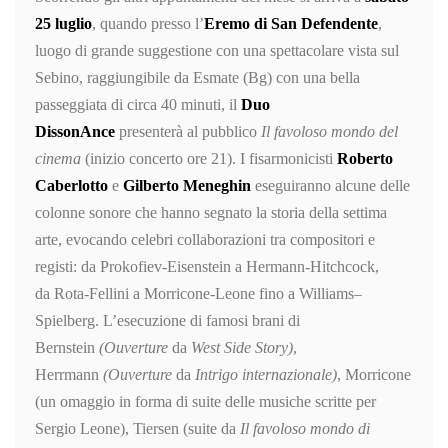
25 luglio
, quando presso l’
Eremo di San Defendente
,
luogo di grande suggestione con una spettacolare vista sul
Sebino, raggiungibile da Esmate (Bg) con una bella
passeggiata di circa 40 minuti, il
Duo
DissonAnce
presenterà al pubblico
I
l favoloso mondo del
cinema
(inizio concerto ore 21). I fisarmonicisti
Roberto
Caberlotto
e
Gilberto Meneghin
eseguiranno alcune delle
colonne sonore che hanno segnato la storia della settima
arte, evocando celebri collaborazioni tra compositori e
registi: da Prokofiev-Eisenstein a Hermann-Hitchcock,
da Rota-Fellini a Morricone-Leone fino a Williams–
Spielberg. L’esecuzione di famosi brani di
Bernstein
(
Ouverture
da
West Side Story
)
,
Herrmann
(
Ouverture
da
Intrigo internazionale)
, Morricone
(un omaggio in forma di suite delle musiche scritte per
Sergio Leone), Tiersen (suite da
Il favoloso mondo di