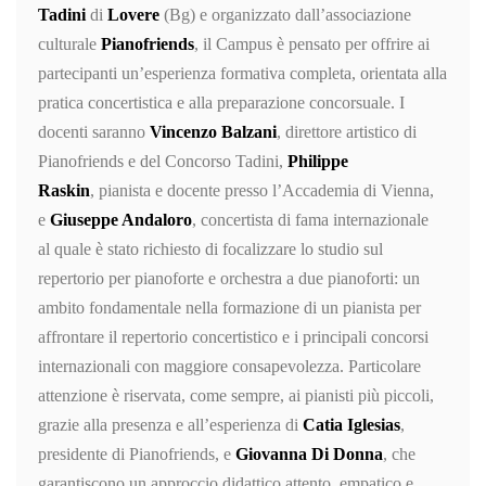
Tadini
di
Lovere
(Bg) e organizzato dall’associazione
culturale
Pianofriends
, il Campus è pensato per offrire ai
partecipanti un’esperienza formativa completa, orientata alla
pratica concertistica e alla preparazione concorsuale. I
docenti saranno
Vincenzo Balzani
, direttore artistico di
Pianofriends e del Concorso Tadini,
Philippe
Raskin
, pianista e docente presso l’Accademia di Vienna,
e
Giuseppe Andaloro
, concertista di fama internazionale
al quale è stato richiesto di focalizzare lo studio sul
repertorio per pianoforte e orchestra a due pianoforti: un
ambito fondamentale nella formazione di un pianista per
affrontare il repertorio concertistico e i principali concorsi
internazionali con maggiore consapevolezza. Particolare
attenzione è riservata, come sempre, ai pianisti più piccoli,
grazie alla presenza e all’esperienza di
Catia Iglesias
,
presidente di Pianofriends, e
Giovanna Di Donna
, che
garantiscono un approccio didattico attento, empatico e