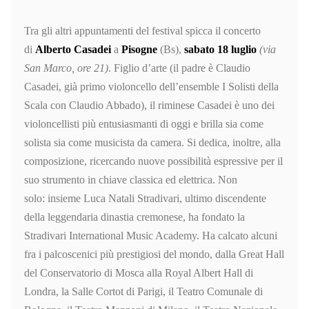
Tra gli altri appuntamenti del festival spicca il concerto
di
Alberto Casadei
a
Pisogne
(Bs),
sabato
18 luglio
(via
San Marco, ore 21)
. Figlio d’arte (il padre è Claudio
Casadei, già primo violoncello dell’ensemble I Solisti della
Scala con Claudio Abbado), il riminese Casadei è uno dei
violoncellisti più entusiasmanti di oggi e brilla sia come
solista sia come musicista da camera. Si dedica, inoltre, alla
composizione, ricercando nuove possibilità espressive per il
suo strumento in chiave classica ed elettrica. Non
solo: insieme Luca Natali Stradivari, ultimo discendente
della leggendaria dinastia cremonese, ha fondato la
Stradivari International Music Academy. Ha calcato alcuni
fra i palcoscenici più prestigiosi del mondo, dalla Great Hall
del Conservatorio di Mosca alla Royal Albert Hall di
Londra, la Salle Cortot di Parigi, il Teatro Comunale di