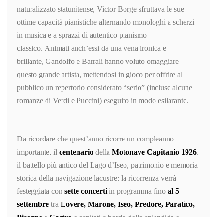
naturalizzato statunitense, Victor Borge sfruttava le sue
ottime capacità pianistiche alternando monologhi a scherzi
in musica e a sprazzi di autentico pianismo
classico. Animati anch’essi da una vena ironica e
brillante, Gandolfo e Barrali hanno voluto omaggiare
questo grande artista, mettendosi in gioco per offrire al
pubblico un repertorio considerato “serio” (incluse alcune
romanze di Verdi e Puccini) eseguito in modo esilarante.
Da ricordare che quest’anno ricorre un compleanno
importante, il
centenario
della
Motonave Capitanio 1926
,
il battello più antico del Lago d’Iseo, patrimonio e memoria
storica della navigazione lacustre: la ricorrenza verrà
festeggiata con
sette concerti
in programma fino
al 5
settembre
tra
Lovere, Maron
e, Iseo, Predo
re, Paratico,