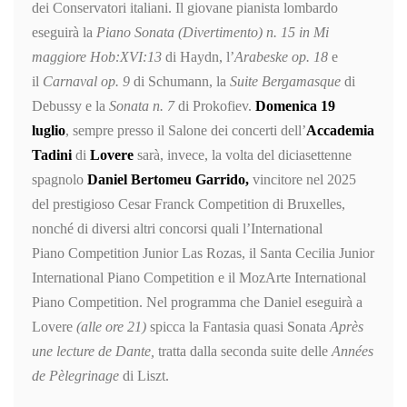
dei Conservatori italiani. Il giovane pianista lombardo
eseguirà la
Piano Sonata (Divertimento) n. 15 in Mi
maggiore
Hob:XVI:13
di Haydn, l’
Arabeske
op. 18
e
il
Carnaval
op. 9
di Schumann, la
Suite Bergamasque
di
Debussy e la
Sonata n. 7
di Prokofiev.
Domenica
19
luglio
, sempre presso il Salone dei concerti dell’
Accademia
Tadini
di
Lovere
sarà, invece, la volta del diciasettenne
spagnolo
Daniel Bertomeu Garrido,
vincitore nel 2025
del prestigioso Cesar Franck Competition
di Bruxelles,
nonché di diversi altri concorsi quali l’International
Piano Competition Junior Las Rozas, il Santa Cecilia Junior
International Piano Competition e il MozArte International
Piano Competition. Nel programma che Daniel eseguirà a
Lovere
(alle ore 21)
spicca la Fantasia quasi Sonata
Après
une lecture de Dante,
tratta dalla seconda suite delle
Années
de Pèlegrinage
di Liszt.