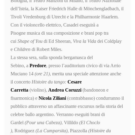
Bologna, il Teatro Manzoni di Milano, il Teatro Nazionale
dell’Istria, la Kaiser Friedrich Halle di Mönchengladbach, il
Tivoli Vredenburg di Utrecht e la Philharmonie Haarlem.
Con il violoncello elettrico, Casadei eseguirà a
Pisogne musica di sua composizione e brani pop tra
cui
Shape of You
di Ed Sheeran,
Viva la Vida
dei Coldplay
e
Children
di Robert Miles.
La stessa sera, sulla sponda bergamasca del
Sebino, a
Predore
,
presso l’auditorium civico di via Arrio
Muciano 14
(ore 21)
, merita una speciale attenzione anche
il concerto
Histoire du tango:
Cesare
Carretta
(violino),
Andrea Coruzz
i
(bandoneon e
fisarmonica) e
Nicola Ziliani
(contrabbasso) condurr
anno il
pubblico attraverso un affascinante excursus nella storia del
celebre ballo argentino. Verranno eseguiti brani di
Gardel
(Pour una Cabeza)
, Villildo
(
El Choclo
)
, Rodriguez
(La Cumparsita)
, Piazzolla
(
Histoire du