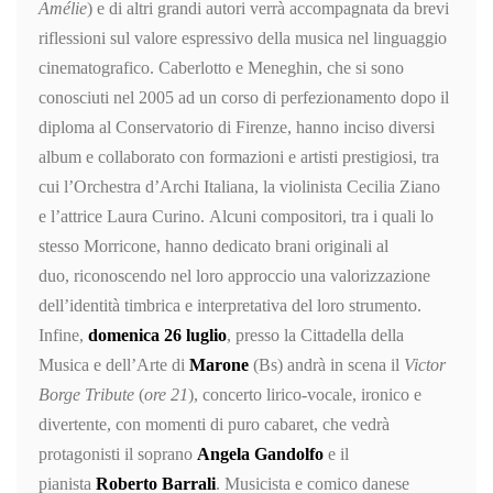
Amélie
) e di altri grandi autori verrà accompagnata da brevi
riflessioni sul valore espressivo della musica nel linguaggio
cinematografico. Caberlotto e Meneghin, che si sono
conosciuti nel 2005 ad un corso di perfezionamento dopo il
diploma al Conservatorio di Firenze, hanno inciso diversi
album e collaborato con formazioni e artisti prestigiosi, tra
cui l’Orchestra d’Archi Italiana, la violinista Cecilia Ziano
e l’attrice Laura Curino. Alcuni compositori, tra i quali lo
stesso Morricone, hanno dedicato brani originali al
duo, riconoscendo nel loro approccio una valorizzazione
dell’identità timbrica e interpretativa del loro strumento.
Infine,
domenica 26 luglio
, presso la Cittadella della
Musica e dell’Arte di
Marone
(Bs) andrà in scena il
Victor
Borge Tribute
(
ore 21
), concerto lirico-vocale, ironico e
divertente, con momenti di puro cabaret, che vedrà
protagonisti il soprano
Angela Gandolfo
e il
pianista
Roberto Barrali
. Musicista e comico danese