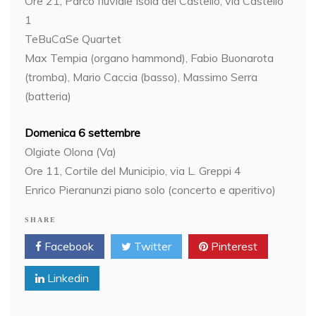
Ore 21, Parco fluviale Isola del Castello, via Castello
1
TeBuCaSe Quartet
Max Tempia (organo hammond), Fabio Buonarota
(tromba), Mario Caccia (basso), Massimo Serra
(batteria)
Domenica 6 settembre
Olgiate Olona (Va)
Ore 11, Cortile del Municipio, via L. Greppi 4
Enrico Pieranunzi piano solo (concerto e aperitivo)
SHARE
Facebook
Twitter
Pinterest
Linkedin