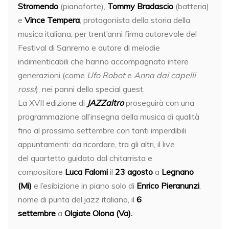
Stromendo
(pianoforte),
Tommy Bradascio
(batteria)
e
Vince Tempera
, protagonista della storia della
musica italiana, per trent’anni firma autorevole del
Festival di Sanremo e autore di melodie
indimenticabili che hanno accompagnato intere
generazioni (come
Ufo Robot
e
Anna dai capelli
rossi
), nei panni dello special guest.
La XVII edizione di
JAZZaltro
proseguirà con una
programmazione all’insegna della musica di qualità
fino al prossimo settembre con tanti imperdibili
appuntamenti: da ricordare, tra gli altri, il live
del quartetto guidato dal chitarrista e
compositore
Luca Falomi
il
23 agosto
a
Legnano
(Mi)
e l’esibizione in piano solo di
Enrico Pieranunzi
,
nome di punta del jazz italiano, il
6
settembre
a
Olgiate Olona (Va).