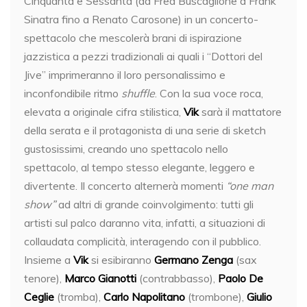
Cinquanta e Sessanta (da Fred Buscaglione a Frank
Sinatra fino a Renato Carosone) in un concerto-
spettacolo che mescolerà brani di ispirazione
jazzistica a pezzi tradizionali ai quali i “Dottori del
Jive” imprimeranno il loro personalissimo e
inconfondibile ritmo
shuffle
. Con la sua voce roca,
elevata a originale cifra stilistica,
Vik
sarà il mattatore
della serata e il protagonista di una serie di sketch
gustosissimi, creando uno spettacolo nello
spettacolo, al tempo stesso elegante, leggero e
divertente. Il concerto alternerà momenti
“one man
s
how”
ad altri di grande coinvolgimento: tutti gli
artisti sul palco daranno vita, infatti, a situazioni di
collaudata complicità, interagendo con il pubblico.
Insieme a
Vik
si esibiranno
Germano Zenga
(sax
tenore),
Marco Gianotti
(contrabbasso),
Paolo De
Ce
glie
(tromba),
Carlo Napolitano
(trombone),
Giulio