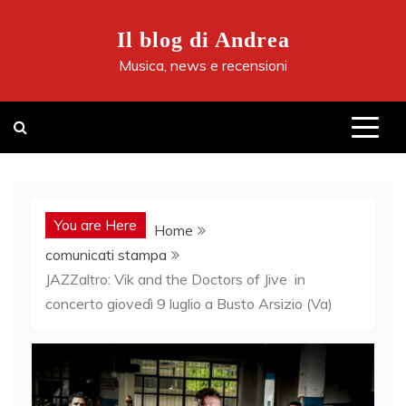
Skip
to
Il blog di Andrea
content
Musica, news e recensioni
You are Here
Home
comunicati stampa
JAZZaltro: Vik and the Doctors of Jive in
concerto giovedì 9 luglio a Busto Arsizio (Va)