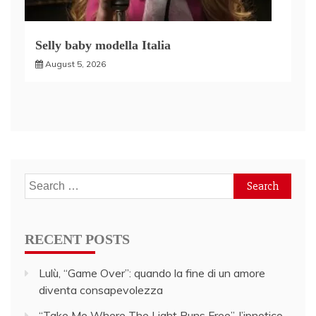
Selly baby modella Italia
August 5, 2026
Search
for:
RECENT POSTS
Lulù, “Game Over”: quando la fine di un amore
diventa consapevolezza
“Take Me Where The Light Runs Free”, l’ipnotico