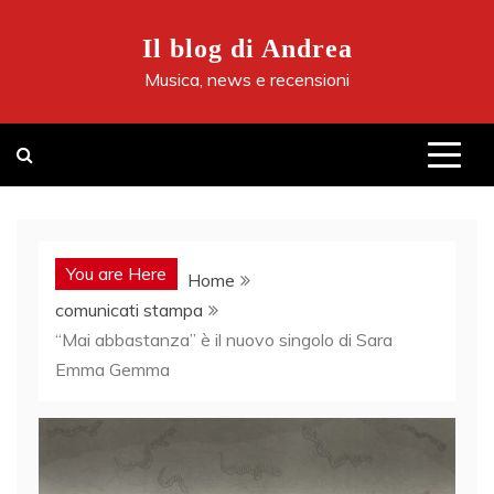
Skip
to
Il blog di Andrea
content
Musica, news e recensioni
You are Here
Home
comunicati stampa
“Mai abbastanza” è il nuovo singolo di Sara
Emma Gemma