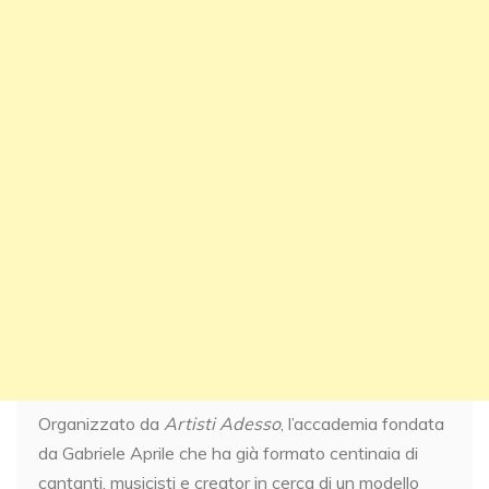
Organizzato da
Artisti Adesso
, l’accademia fondata
da Gabriele Aprile che ha già formato centinaia di
cantanti, musicisti e creator in cerca di un modello