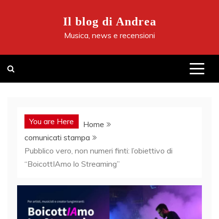
Skip
to
Il blog di Andrea
content
Musica, news e recensioni
You are Here
Home
comunicati stampa
Pubblico vero, non numeri finti: l’obiettivo di
“BoicottIAmo lo Streaming”