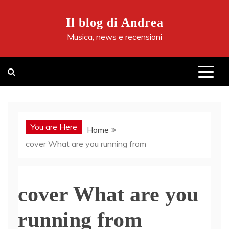
Skip
to
Il blog di Andrea
content
Musica, news e recensioni
You are Here
Home
cover What are you running from
cover What are you
running from