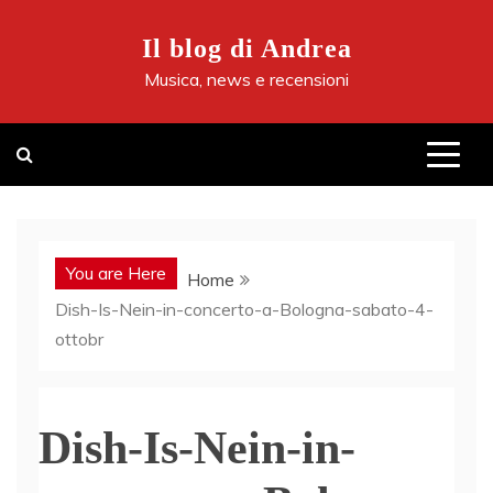
Skip
to
Il blog di Andrea
content
Musica, news e recensioni
You are Here
Home
Dish-Is-Nein-in-concerto-a-Bologna-sabato-4-
ottobr
Dish-Is-Nein-in-