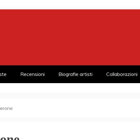
iste
Recensioni
Biografie artisti
Collaborazioni
erone
rone