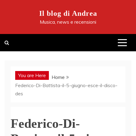
Skip
to
Il blog di Andrea
content
Musica, news e recensioni
You are Here
Home
Federico-Di-Battista-il-5-giugno-esce-il-disco-
des
Federico-Di-