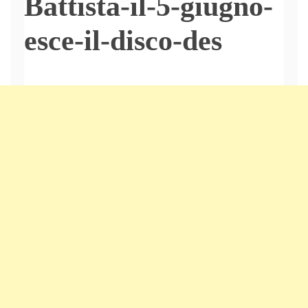
Battista-il-5-giugno-
esce-il-disco-des