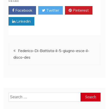
SHARE
Facebook
Twitter
Pinterest
Linkedin
Post
Federico-Di-Battista-il-5-giugno-esce-il-
disco-des
navigation
Search
for: