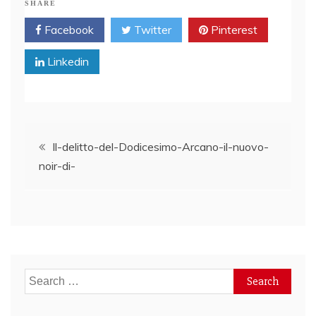
SHARE
Facebook
Twitter
Pinterest
Linkedin
Post
Il-delitto-del-Dodicesimo-Arcano-il-nuovo-
noir-di-
navigation
Search
for: