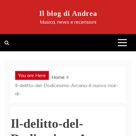
Skip
to
Il blog di Andrea
content
Musica, news e recensioni
You are Here
Home
Il-delitto-del-Dodicesimo-Arcano-il-nuovo-noir-
di-
Il-delitto-del-