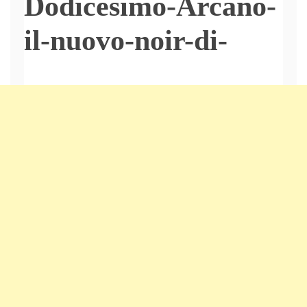
Dodicesimo-Arcano-
il-nuovo-noir-di-