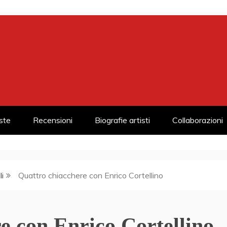
iste
Recensioni
Biografie artisti
Collaborazioni
li
Quattro chiacchere con Enrico Cortellino
e con Enrico Cortellino