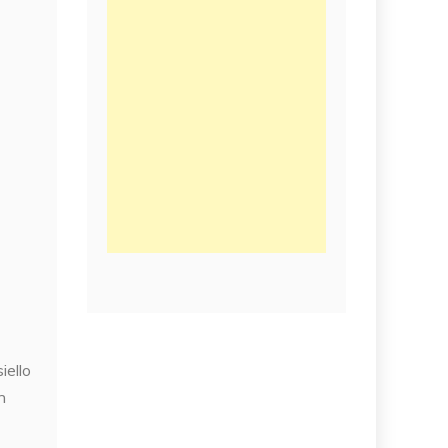
iello
n