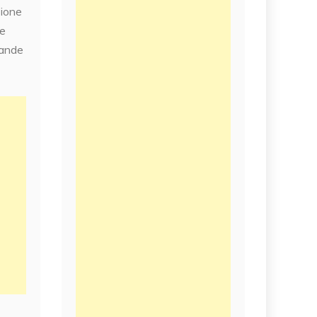
zione
te
rande