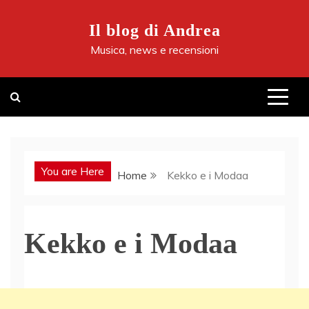
Skip
to
Il blog di Andrea
content
Musica, news e recensioni
You are Here
Home
Kekko e i Modaa
Kekko e i Modaa