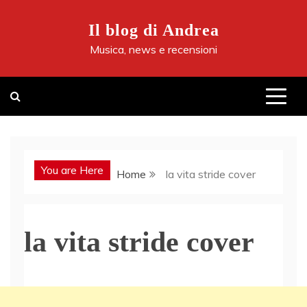
Skip
to
Il blog di Andrea
content
Musica, news e recensioni
You are Here
Home
la vita stride cover
la vita stride cover