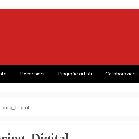
iste
Recensioni
Biografie artisti
Collaborazioni
ring_Digital
ing_Digital