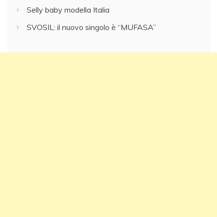
Selly baby modella Italia
SVOSIL: il nuovo singolo è “MUFASA”