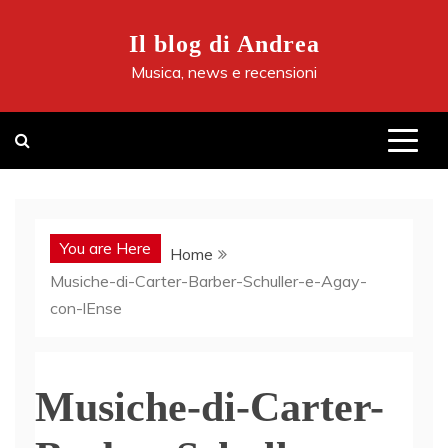
Skip
to
Il blog di Andrea
content
Musica, news e recensioni
You are Here
Home
Musiche-di-Carter-Barber-Schuller-e-Agay-
con-lEnse
Musiche-di-Carter-