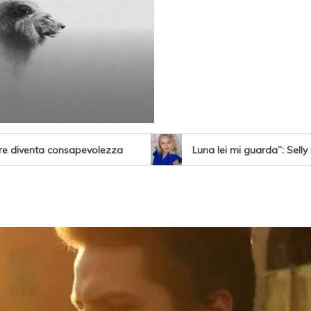
ore diventa consapevolezza
Luna lei mi guarda”: Selly
L: il nuovo singolo è “MUFASA”
Da “Voglia di te” a t
vita e curiosità partendo da “Che ridere” (acoustic version)
io e in digitale da venerdì 31 luglio
“Che ridere” (acou
Don Pasquale Ferone racconta in “Il tuo sogno” la po