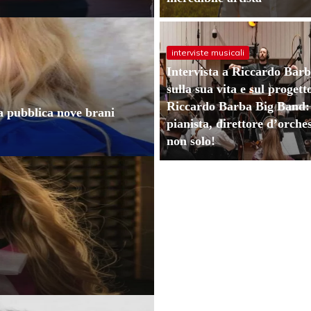
interviste musicali
Intervista a Riccardo Barb
sulla sua vita e sul progett
Riccardo Barba Big Band:
a pubblica nove brani
pianista, direttore d’orch
non solo!