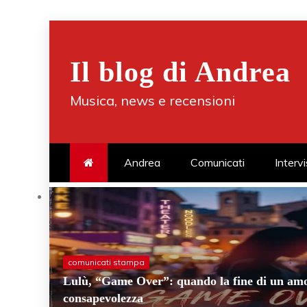
Skip
to
Il blog di Andrea
content
Musica, news e recensioni
Andrea
Comunicati
Interv
comunicati stampa
Lulù, “Game Over”: quando la fine di un amo
consapevolezza