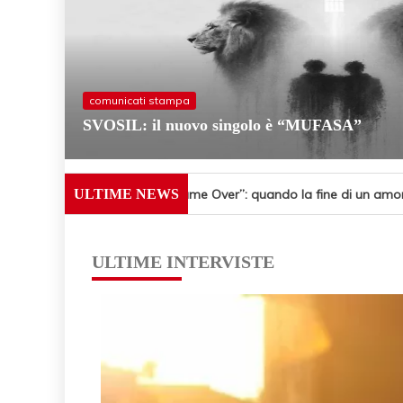
comunicati stampa
SVOSIL: il nuovo singolo è “MUFASA”
ULTIME NEWS
Lulù, “Game Over”: quando la fine di un am
Selly baby modella Italia
SVOSI
ULTIME INTERVISTE
Uno spritz con Santelmo eccezionale artista, 
“Break Time” è il nuovo singolo di Dose in rad
Erisu: è online il videoclip di “Ghost of Ninive”