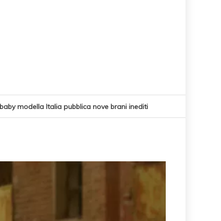
 baby modella Italia pubblica nove brani inediti
utta la sua vita, giù la maschera per SAMAR
stic version) è il nuovo singolo di Santelmo
ssibilità concreta di cambiare il mondo