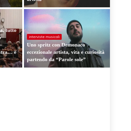
a, tutto
o
interviste musicali
Uno spritz con Demonaco
estra… e
eccezionale artista, vita e curiosità
partendo da “Parole sole”