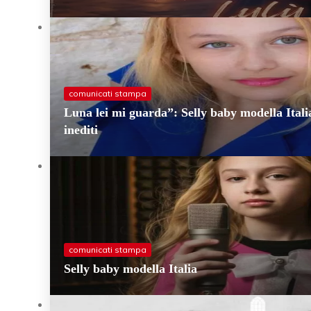
comunicati stampa
Luna lei mi guarda”: Selly baby modella Itali
inediti
comunicati stampa
Selly baby modella Italia