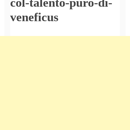
col-talento-puro-di-
veneficus