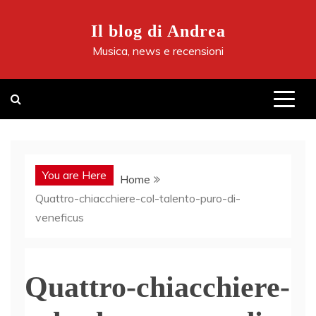
Skip
to
Il blog di Andrea
content
Musica, news e recensioni
You are Here
Home
Quattro-chiacchiere-col-talento-puro-di-
veneficus
Quattro-chiacchiere-