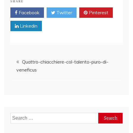
SHARE
Facebook
Twitter
Pinterest
Linkedin
Post
Quattro-chiacchiere-col-talento-puro-di-
veneficus
navigation
Search
for: