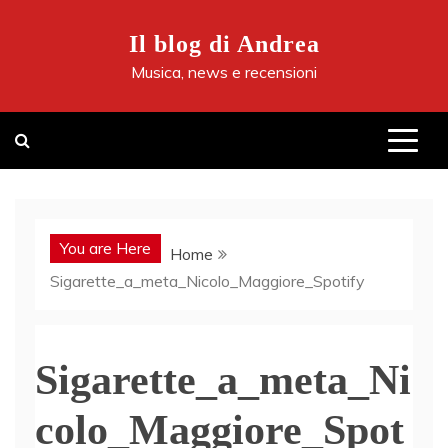
Skip
to
Il blog di Andrea
content
Musica, news e recensioni
You are Here
Home
Sigarette_a_meta_Nicolo_Maggiore_Spotify
Sigarette_a_meta_Ni
colo_Maggiore_Spot