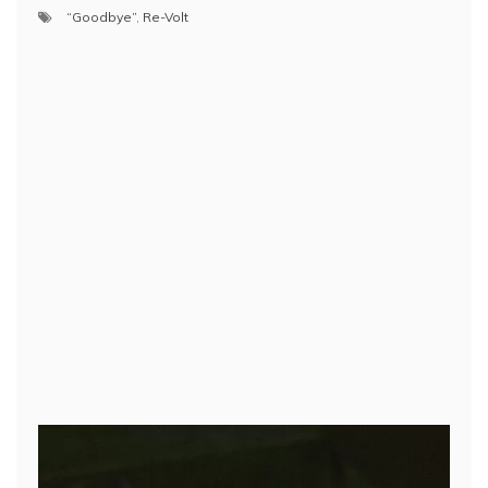
“Goodbye”
,
Re-Volt