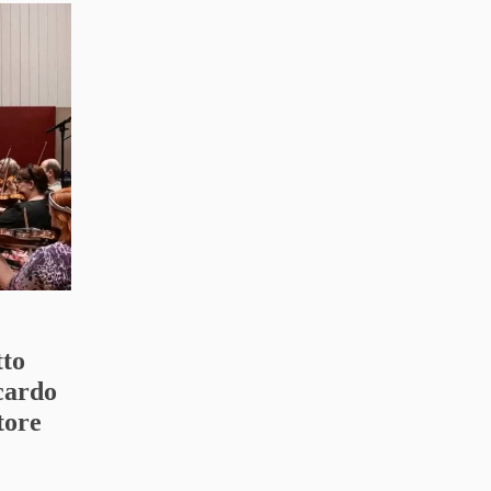
tto
ccardo
tore