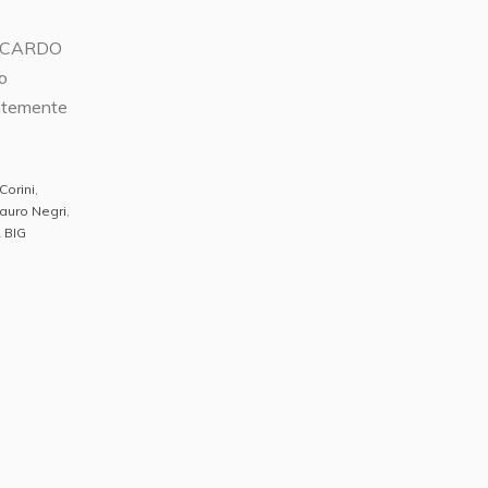
RICCARDO
o
entemente
 Corini
,
auro Negri
,
 BIG