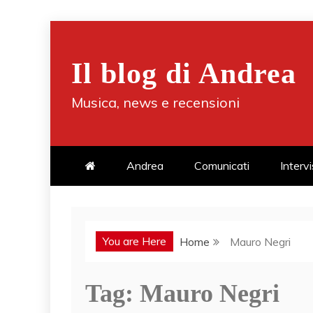
Skip
to
Il blog di Andrea
content
Musica, news e recensioni
Andrea
Comunicati
Interv
You are Here
Home
Mauro Negri
Tag:
Mauro Negri