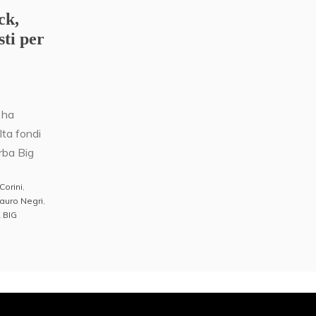
ck,
sti per
 ha
lta fondi
rba Big
 Corini
,
auro Negri
,
 BIG