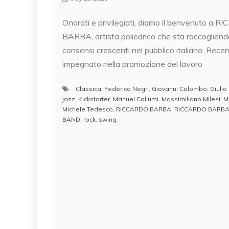
Onorati e privilegiati, diamo il benvenuto a 
BARBA, artista poliedrico che sta raccogliend
consensi crescenti nel pubblico italiano. Rec
impegnato nella promozione del lavoro
Classica
,
Federico Negri
,
Giovanni Colombo
,
Giulio
jazz
,
Kickstarter
,
Manuel Caliumi
,
Massimiliano Milesi
,
M
Michele Tedesco
,
RICCARDO BARBA
,
RICCARDO BARBA
BAND
,
rock
,
swing