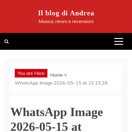
Skip
to
Il blog di Andrea
content
Musica, news e recensioni
You are Here
Home
WhatsApp Image 2026-05-15 at 15.15.28
WhatsApp Image
2026-05-15 at