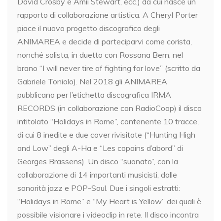
David Crosby e Amii Stewart, ecc.) da cui nasce un
rapporto di collaborazione artistica. A Cheryl Porter
piace il nuovo progetto discografico degli
ANIMAREA e decide di parteciparvi come corista,
nonché solista, in duetto con Rossana Bern, nel
brano “I will never tire of fighting for love” (scritto da
Gabriele Toniolo). Nel 2018 gli ANIMAREA
pubblicano per l’etichetta discografica IRMA
RECORDS (in collaborazione con RadioCoop) il disco
intitolato “Holidays in Rome”, contenente 10 tracce,
di cui 8 inedite e due cover rivisitate (“Hunting High
and Low” degli A-Ha e “Les copains d’abord” di
Georges Brassens). Un disco “suonato”, con la
collaborazione di 14 importanti musicisti, dalle
sonorità jazz e POP-Soul. Due i singoli estratti:
“Holidays in Rome” e “My Heart is Yellow” dei quali è
possibile visionare i videoclip in rete. Il disco incontra